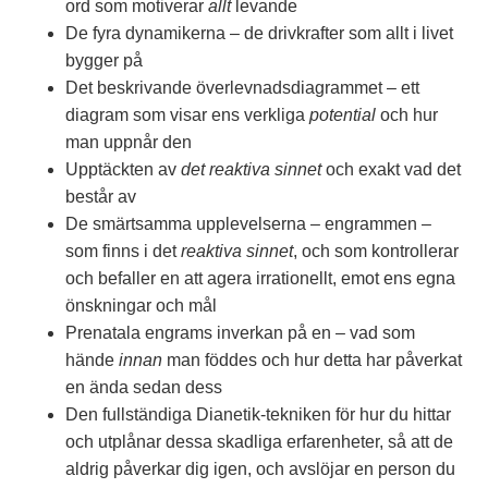
ord som motiverar
allt
levande
De fyra dynamikerna – de drivkrafter som allt i livet
bygger på
Det beskrivande överlevnadsdiagrammet – ett
diagram som visar ens verkliga
potential
och hur
man uppnår den
Upptäckten av
det reaktiva sinnet
och exakt vad det
består av
De smärtsamma upplevelserna – engrammen –
som finns i det
reaktiva sinnet
, och som kontrollerar
och befaller en att agera irrationellt, emot ens egna
önskningar och mål
Prenatala engrams inverkan på en – vad som
hände
innan
man föddes och hur detta har påverkat
en ända sedan dess
Den fullständiga Dianetik-tekniken för hur du hittar
och utplånar dessa skadliga erfarenheter, så att de
aldrig påverkar dig igen, och avslöjar en person du