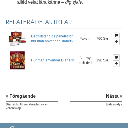
alltid velat lära känna –
dig själv
.
RELATERADE ARTIKLAR
Det fullständiga paketet för
Paket
760 Skr
hur man använder Dianetik
Blu-ray
Hur man använder Dianetik
190 Skr
och dvd
« Föregående
Nästa »
Dianetik: Utvecklandet av en
Självanalys
vetenskap