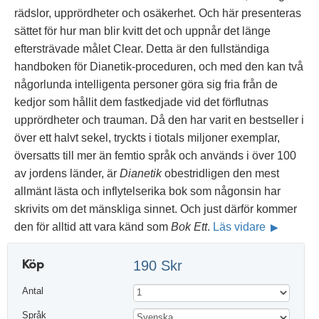
rädslor, upprördheter och osäkerhet. Och här presenteras
sättet för hur man blir kvitt det och uppnår det länge
eftersträvade målet Clear. Detta är den fullständiga
handboken för Dianetik-proceduren, och med den kan två
någorlunda intelligenta personer göra sig fria från de
kedjor som hållit dem fastkedjade vid det förflutnas
upprördheter och trauman. Då den har varit en bestseller i
över ett halvt sekel, tryckts i tiotals miljoner exemplar,
översatts till mer än femtio språk och används i över 100
av jordens länder, är
Dianetik
obestridligen den mest
allmänt lästa och inflytelserika bok som någonsin har
skrivits om det mänskliga sinnet. Och just därför kommer
den för alltid att vara känd som
Bok Ett
.
Läs vidare
Köp
190 Skr
Antal
Språk