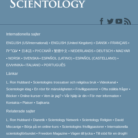
Internationella sajter
ENGLISH (US/International)
ENGLISH (United Kingdom)
DANSK
FRANÇAIS
עברית
日本語
РУССКИЙ
繁體中文
NEDERLANDS
DEUTSCH
MAGYAR
NORSK
SVENSKA
ESPAÑOL (LATINO)
ESPAÑOL (CASTELLANO)
ΕΛΛΗΝΙΚA
ITALIANO
PORTUGUÊS
Länkar
L. Ron Hubbard
Scientologins trossatser och religiösa bruk
Videokanal
Scientologin idag
En röst för mänskligheten
Frivilligpastorer
Ofta ställda frågor
Böcker
Online-kurser
Vem är jag?
Vår hjälp är din
För mer information
Kontakta
Platser
Sajtkarta
Relaterade sajter
L. Ron Hubbard
Dianetik
Scientology Network
Scientology Religion
David
Miscavige
Börja på en online-kurs
Scientologins frivilligpastorer
Internationella
scientologförbundet
Freedom Magazine
Vägen till lycka
Till stöd för en drogfri