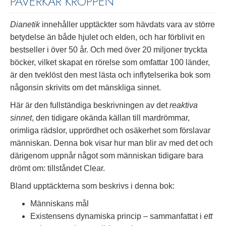
PÅVERKAR KROPPEN
Dianetik
innehåller upptäckter som hävdats vara av större
betydelse än både hjulet och elden, och har förblivit en
bestseller i över 50 år. Och med över 20 miljoner tryckta
böcker, vilket skapat en rörelse som omfattar 100 länder,
är den tveklöst den mest lästa och inflytelserika bok som
någonsin skrivits om det mänskliga sinnet.
Här är den fullständiga beskrivningen av det
reaktiva
sinnet
, den tidigare okända källan till mardrömmar,
orimliga rädslor, upprördhet och osäkerhet som förslavar
människan. Denna bok visar hur man blir av med det och
därigenom uppnår något som människan tidigare bara
drömt om: tillståndet Clear.
Bland upptäckterna som beskrivs i denna bok:
Människans mål
Existensens dynamiska princip – sammanfattat i
ett