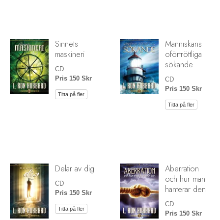
Sinnets
Människans
maskineri
oförtröttliga
sökande
CD
Pris 150 Skr
CD
Pris 150 Skr
Titta på fler
Titta på fler
Delar av dig
Aberration
och hur man
CD
hanterar den
Pris 150 Skr
CD
Titta på fler
Pris 150 Skr