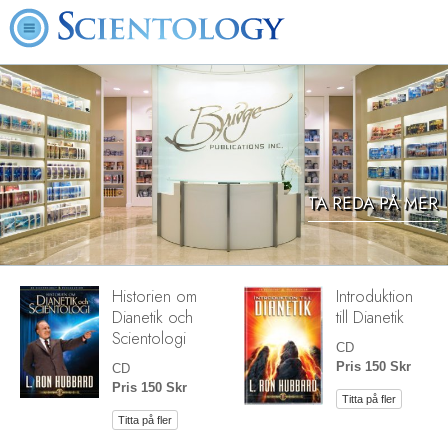
TA REDA PÅ MER
Historien om
Introduktion
Dianetik och
till Dianetik
Scientologi
CD
Pris 150 Skr
CD
Pris 150 Skr
Titta på fler
Titta på fler