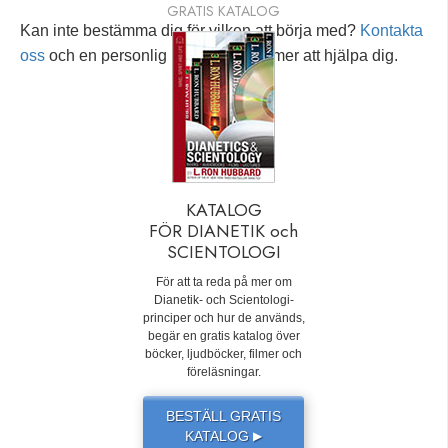
GRATIS KATALOG
Kan inte bestämma dig för vilken att börja med?
Kontakta
oss
och en personlig rådgivare kommer att hjälpa dig.
KATALOG
FÖR DIANETIK och
SCIENTOLOGI
För att ta reda på mer om
Dianetik- och Scientologi-
principer och hur de används,
begär en gratis katalog över
böcker, ljudböcker, filmer och
föreläsningar.
BESTÄLL GRATIS
KATALOG
▶