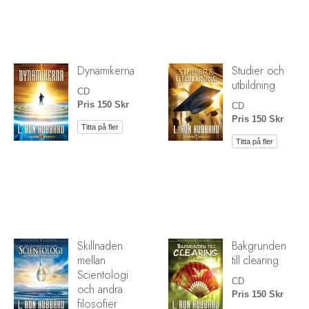
Dynamikerna
Studier och
utbildning
CD
Pris 150 Skr
CD
Pris 150 Skr
Titta på fler
Titta på fler
Skillnaden
Bakgrunden
mellan
till clearing
Scientologi
CD
och andra
Pris 150 Skr
filosofier