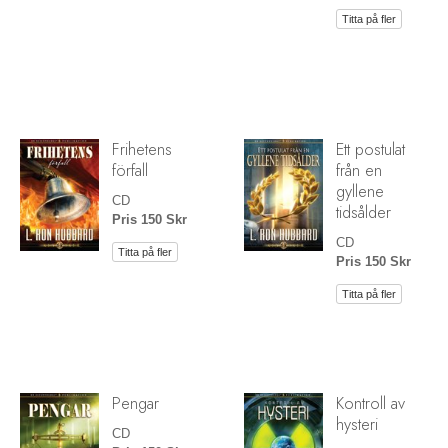
Titta på fler
Frihetens
Ett postulat
förfall
från en
gyllene
CD
tidsålder
Pris 150 Skr
CD
Titta på fler
Pris 150 Skr
Titta på fler
Pengar
Kontroll av
hysteri
CD