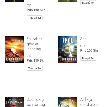
Titta på fler
CD
Pris 150 Skr
Titta på fler
Fel sak att
Spel
göra är
CD
ingenting
Pris 150 Skr
CD
Titta på fler
Pris 150 Skr
Titta på fler
Scientologi
Att höja
och förmåga
effektiviteten