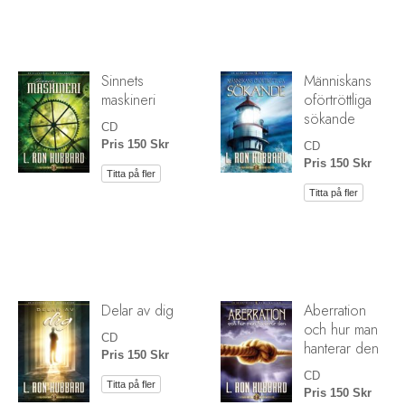
Sinnets
Människans
maskineri
oförtröttliga
sökande
CD
Pris 150 Skr
CD
Pris 150 Skr
Titta på fler
Titta på fler
Delar av dig
Aberration
och hur man
CD
hanterar den
Pris 150 Skr
CD
Titta på fler
Pris 150 Skr