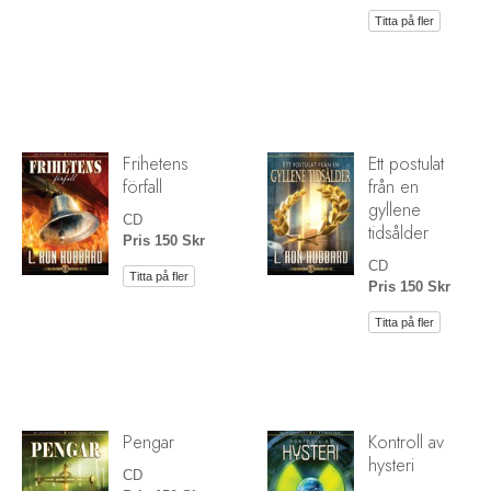
Titta på fler
Frihetens
Ett postulat
förfall
från en
gyllene
CD
tidsålder
Pris 150 Skr
CD
Titta på fler
Pris 150 Skr
Titta på fler
Pengar
Kontroll av
hysteri
CD