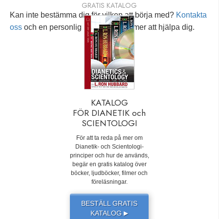
GRATIS KATALOG
Kan inte bestämma dig för vilken att börja med?
Kontakta
oss
och en personlig rådgivare kommer att hjälpa dig.
KATALOG
FÖR DIANETIK och
SCIENTOLOGI
För att ta reda på mer om
Dianetik- och Scientologi-
principer och hur de används,
begär en gratis katalog över
böcker, ljudböcker, filmer och
föreläsningar.
BESTÄLL GRATIS
KATALOG
▶