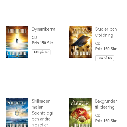
Dynamikerna
Studier och
utbildning
CD
Pris 150 Skr
CD
Pris 150 Skr
Titta på fler
Titta på fler
Skillnaden
Bakgrunden
mellan
till clearing
Scientologi
CD
och andra
Pris 150 Skr
filosofier