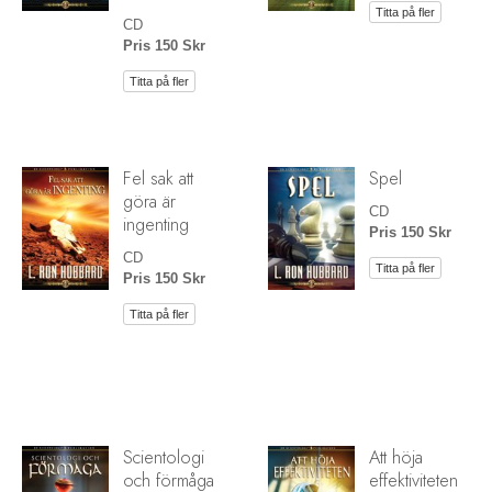
Titta på fler
CD
Pris 150 Skr
Titta på fler
Fel sak att
Spel
göra är
CD
ingenting
Pris 150 Skr
CD
Titta på fler
Pris 150 Skr
Titta på fler
Scientologi
Att höja
och förmåga
effektiviteten