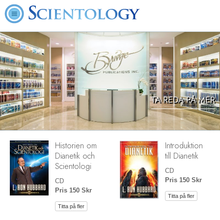
TA REDA PÅ MER
Historien om
Introduktion
Dianetik och
till Dianetik
Scientologi
CD
Pris 150 Skr
CD
Pris 150 Skr
Titta på fler
Titta på fler