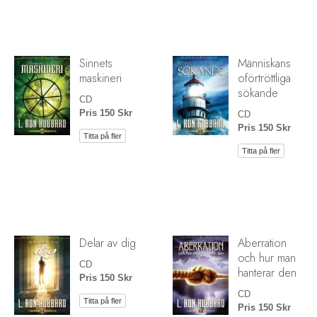
Sinnets
Människans
maskineri
oförtröttliga
sökande
CD
Pris 150 Skr
CD
Pris 150 Skr
Titta på fler
Titta på fler
Delar av dig
Aberration
och hur man
CD
hanterar den
Pris 150 Skr
CD
Titta på fler
Pris 150 Skr