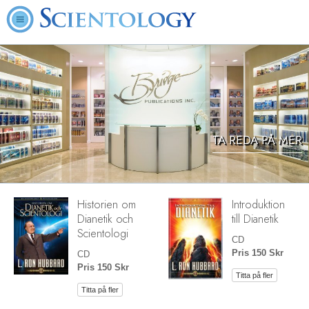
TA REDA PÅ MER
Historien om
Introduktion
Dianetik och
till Dianetik
Scientologi
CD
Pris 150 Skr
CD
Pris 150 Skr
Titta på fler
Titta på fler