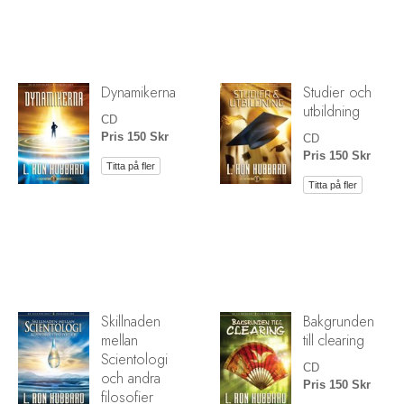
Dynamikerna
Studier och
utbildning
CD
Pris 150 Skr
CD
Pris 150 Skr
Titta på fler
Titta på fler
Skillnaden
Bakgrunden
mellan
till clearing
Scientologi
CD
och andra
Pris 150 Skr
filosofier