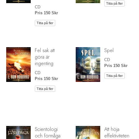
Titta på fler
CD
Pris 150 Skr
Titta på fler
Fel sak att
Spel
göra är
CD
ingenting
Pris 150 Skr
CD
Titta på fler
Pris 150 Skr
Titta på fler
Scientologi
Att höja
och förmåga
effektiviteten