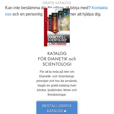
GRATIS KATALOG
Kan inte bestämma dig för vilken att börja med?
Kontakta
oss
och en personlig rådgivare kommer att hjälpa dig.
KATALOG
FÖR DIANETIK och
SCIENTOLOGI
För att ta reda på mer om
Dianetik- och Scientologi-
principer och hur de används,
begär en gratis katalog över
böcker, ljudböcker, filmer och
föreläsningar.
BESTÄLL GRATIS
KATALOG
▶