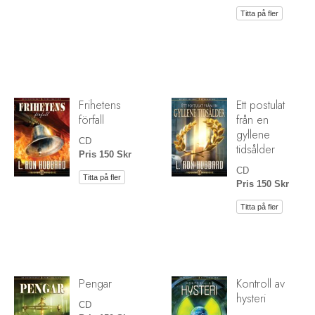
Titta på fler
Frihetens
Ett postulat
förfall
från en
gyllene
CD
tidsålder
Pris 150 Skr
CD
Titta på fler
Pris 150 Skr
Titta på fler
Pengar
Kontroll av
hysteri
CD