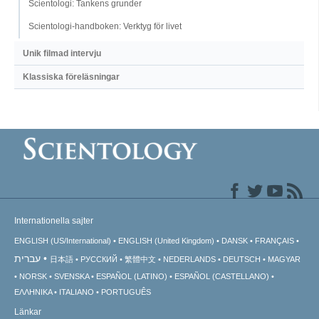
Scientologi: Tankens grunder
Scientologi-handboken: Verktyg för livet
Unik filmad intervju
Klassiska föreläsningar
Internationella sajter
ENGLISH (US/International)
ENGLISH (United Kingdom)
DANSK
FRANÇAIS
עברית
日本語
РУССКИЙ
繁體中文
NEDERLANDS
DEUTSCH
MAGYAR
NORSK
SVENSKA
ESPAÑOL (LATINO)
ESPAÑOL (CASTELLANO)
ΕΛΛΗΝΙΚA
ITALIANO
PORTUGUÊS
Länkar