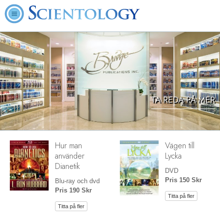
TA REDA PÅ MER
Hur man
Vägen till
använder
Lycka
Dianetik
DVD
Pris 150 Skr
Blu-ray och dvd
Pris 190 Skr
Titta på fler
Titta på fler