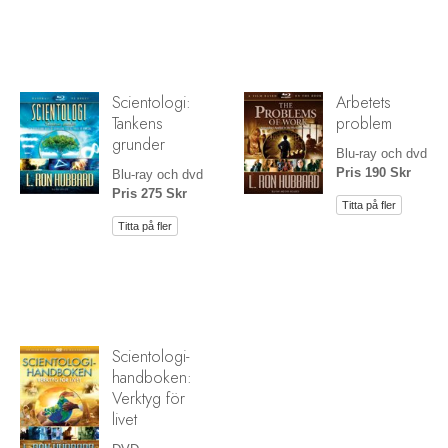
Scientologi:
Arbetets
Tankens
problem
grunder
Blu-ray och dvd
Pris 190 Skr
Blu-ray och dvd
Pris 275 Skr
Titta på fler
Titta på fler
Scientologi-
handboken:
Verktyg för
livet