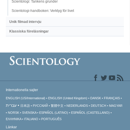
Scientologi: Tankens grunder
Scientologi-handboken: Verktyg för livet
Unik filmad intervju
Klassiska föreläsningar
Internationella sajter
ENGLISH (US/International)
ENGLISH (United Kingdom)
DANSK
FRANÇAIS
עברית
日本語
РУССКИЙ
繁體中文
NEDERLANDS
DEUTSCH
MAGYAR
NORSK
SVENSKA
ESPAÑOL (LATINO)
ESPAÑOL (CASTELLANO)
ΕΛΛΗΝΙΚA
ITALIANO
PORTUGUÊS
Länkar