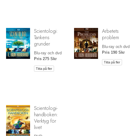
Scientologi:
Arbetets
Tankens
problem
grunder
Blu-ray och dvd
Pris 190 Skr
Blu-ray och dvd
Pris 275 Skr
Titta på fler
Titta på fler
Scientologi-
handboken:
Verktyg för
livet