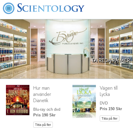
TA REDA PÅ MER
Hur man
Vägen till
använder
Lycka
Dianetik
DVD
Pris 150 Skr
Blu-ray och dvd
Pris 190 Skr
Titta på fler
Titta på fler