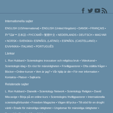
Internationella sajter
ENGLISH (US/International)
ENGLISH (United Kingdom)
DANSK
FRANÇAIS
עברית
日本語
РУССКИЙ
繁體中文
NEDERLANDS
DEUTSCH
MAGYAR
NORSK
SVENSKA
ESPAÑOL (LATINO)
ESPAÑOL (CASTELLANO)
ΕΛΛΗΝΙΚA
ITALIANO
PORTUGUÊS
Länkar
L. Ron Hubbard
Scientologins trossatser och religiösa bruk
Videokanal
Scientologin idag
En röst för mänskligheten
Frivilligpastorer
Ofta ställda frågor
Böcker
Online-kurser
Vem är jag?
Vår hjälp är din
För mer information
Kontakta
Platser
Sajtkarta
Relaterade sajter
L. Ron Hubbard
Dianetik
Scientology Network
Scientology Religion
David
Miscavige
Börja på en online-kurs
Scientologins frivilligpastorer
Internationella
scientologförbundet
Freedom Magazine
Vägen till lycka
Till stöd för en drogfri
värld
Enade för mänskliga rättigheter
Ungdomar för mänskliga rättigheter