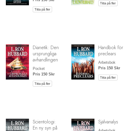
Titta på fler
Titta på fler
Dianetik: Den
Handbok för
ursprungliga
preclears
avhandlingen
Arbetsbok
Pris 150 Skr
Pocket
Pris 150 Skr
Titta på fler
Titta på fler
Scientologi:
Självanalys
En ny syn på
Arbetsbok