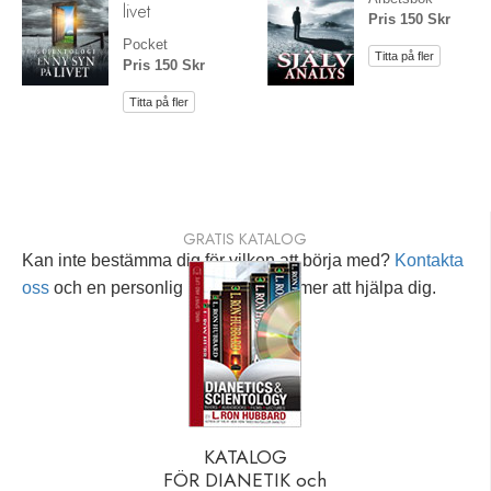
livet
Pris 150 Skr
Pocket
Titta på fler
Pris 150 Skr
Titta på fler
GRATIS KATALOG
Kan inte bestämma dig för vilken att börja med?
Kontakta
oss
och en personlig rådgivare kommer att hjälpa dig.
KATALOG
FÖR DIANETIK och