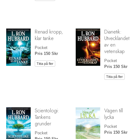
Renad kropp,
Dianetik:
klar tanke
Utvecklandet
av en
Pocket
vetenskap
Pris 150 Skr
Pocket
Titta på fler
Pris 150 Skr
Titta på fler
Scientologi:
Vägen till
Tankens
lycka
grunder
Pocket
Pris 150 Skr
Pocket
Pris 150 Skr