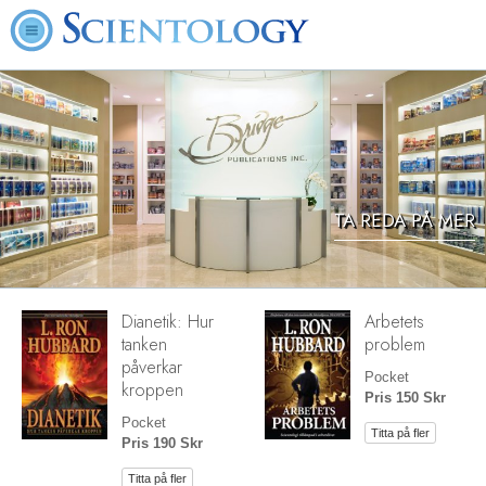
TA REDA PÅ MER
Dianetik: Hur
Arbetets
tanken
problem
påverkar
Pocket
kroppen
Pris 150 Skr
Pocket
Titta på fler
Pris 190 Skr
Titta på fler