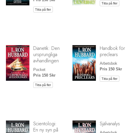
Titta på fler
Titta på fler
Dianetik: Den
Handbok för
ursprungliga
preclears
avhandlingen
Arbetsbok
Pris 150 Skr
Pocket
Pris 150 Skr
Titta på fler
Titta på fler
Scientologi:
Självanalys
En ny syn på
Arbetsbok