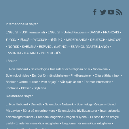
Internationella sajter
ENGLISH (US/International)
ENGLISH (United Kingdom)
DANSK
FRANÇAIS
עברית
日本語
РУССКИЙ
繁體中文
NEDERLANDS
DEUTSCH
MAGYAR
NORSK
SVENSKA
ESPAÑOL (LATINO)
ESPAÑOL (CASTELLANO)
ΕΛΛΗΝΙΚA
ITALIANO
PORTUGUÊS
Länkar
L. Ron Hubbard
Scientologins trossatser och religiösa bruk
Videokanal
Scientologin idag
En röst för mänskligheten
Frivilligpastorer
Ofta ställda frågor
Böcker
Online-kurser
Vem är jag?
Vår hjälp är din
För mer information
Kontakta
Platser
Sajtkarta
Relaterade sajter
L. Ron Hubbard
Dianetik
Scientology Network
Scientology Religion
David
Miscavige
Börja på en online-kurs
Scientologins frivilligpastorer
Internationella
scientologförbundet
Freedom Magazine
Vägen till lycka
Till stöd för en drogfri
värld
Enade för mänskliga rättigheter
Ungdomar för mänskliga rättigheter