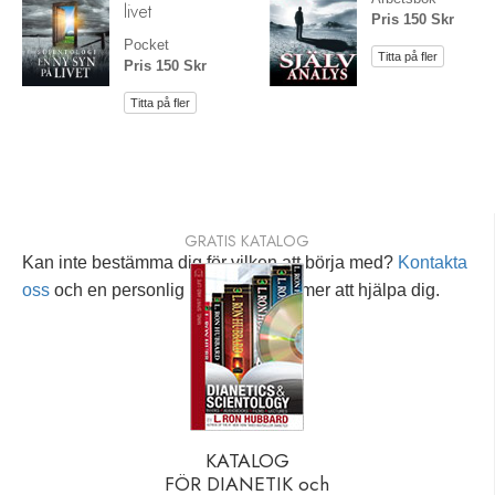
livet
Pris 150 Skr
Pocket
Titta på fler
Pris 150 Skr
Titta på fler
GRATIS KATALOG
Kan inte bestämma dig för vilken att börja med?
Kontakta
oss
och en personlig rådgivare kommer att hjälpa dig.
KATALOG
FÖR DIANETIK och