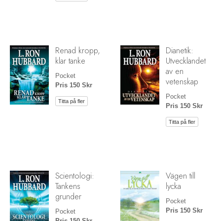
Renad kropp,
Dianetik:
klar tanke
Utvecklandet
av en
Pocket
vetenskap
Pris 150 Skr
Pocket
Titta på fler
Pris 150 Skr
Titta på fler
Scientologi:
Vägen till
Tankens
lycka
grunder
Pocket
Pris 150 Skr
Pocket
Pris 150 Skr