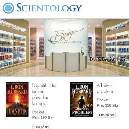
TA REDA PÅ MER
Dianetik: Hur
Arbetets
tanken
problem
påverkar
Pocket
kroppen
Pris 150 Skr
Pocket
Titta på fler
Pris 190 Skr
Titta på fler