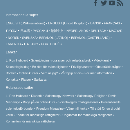
Internationella sajter
ENGLISH (US/International)
ENGLISH (United Kingdom)
DANSK
FRANÇAIS
עברית
日本語
РУССКИЙ
繁體中文
NEDERLANDS
DEUTSCH
MAGYAR
NORSK
SVENSKA
ESPAÑOL (LATINO)
ESPAÑOL (CASTELLANO)
ΕΛΛΗΝΙΚA
ITALIANO
PORTUGUÊS
Länkar
L. Ron Hubbard
Scientologins trossatser och religiösa bruk
Videokanal
Scientologin idag
En röst för mänskligheten
Frivilligpastorer
Ofta ställda frågor
Böcker
Online-kurser
Vem är jag?
Vår hjälp är din
För mer information
Kontakta
Platser
Sajtkarta
Relaterade sajter
L. Ron Hubbard
Dianetik
Scientology Network
Scientology Religion
David
Miscavige
Börja på en online-kurs
Scientologins frivilligpastorer
Internationella
scientologförbundet
Freedom Magazine
Vägen till lycka
Till stöd för en drogfri
värld
Enade för mänskliga rättigheter
Ungdomar för mänskliga rättigheter
Kommittén för mänskliga rättigheter