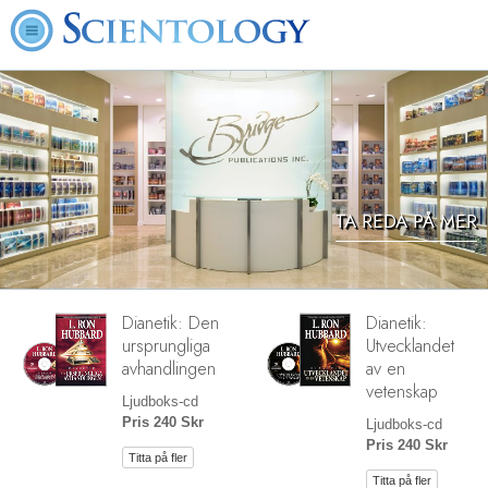
TA REDA PÅ MER
Dianetik: Den
Dianetik:
ursprungliga
Utvecklandet
avhandlingen
av en
vetenskap
Ljudboks-cd
Pris 240 Skr
Ljudboks-cd
Pris 240 Skr
Titta på fler
Titta på fler