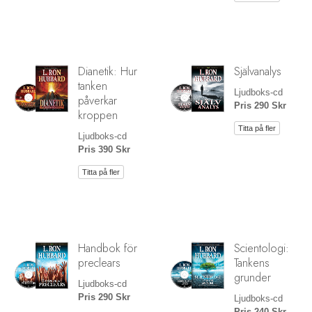
Dianetik: Hur
Självanalys
tanken
Ljudboks-cd
påverkar
Pris 290 Skr
kroppen
Titta på fler
Ljudboks-cd
Pris 390 Skr
Titta på fler
Handbok för
Scientologi:
preclears
Tankens
grunder
Ljudboks-cd
Pris 290 Skr
Ljudboks-cd
Pris 240 Skr