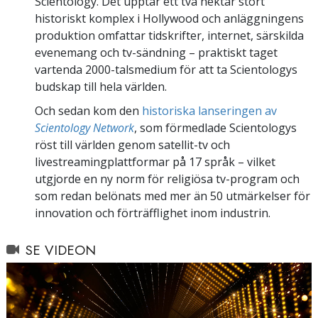
Scientology. Det upptar ett två hektar stort
historiskt komplex i Hollywood och anläggningens
produktion omfattar tidskrifter, internet, särskilda
evenemang och tv-sändning – praktiskt taget
vartenda 2000-talsmedium för att ta Scientologys
budskap till hela världen.
Och sedan kom den
historiska lanseringen av
Scientology Network
, som förmedlade Scientologys
röst till världen genom satellit-tv och
livestreamingplattformar på 17 språk – vilket
utgjorde en ny norm för religiösa tv-program och
som redan belönats med mer än 50 utmärkelser för
innovation och förträfflighet inom industrin.
SE VIDEON