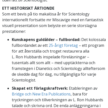
tiden att
bli
Scientologist.”
ETT HISTORISKT ÅRTIONDE
Som ett bevis på tio makalösa år för Scientology
internationellt fortsatte mr Miscavige med en fantastisk
visuell presentation som belyste en serie storslagna
prestationer:
Kunskapens guldålder – fullbordad:
Det kolossala
fullbordandet av ett
25-årigt företag
– ett program
för att återställa och troget restaurera alla
L. Ron Hubbards inspelade föreläsningar –
tusentals allt som allt – med upptäckterna och
framstegen i Dianetics och Scientology allteftersom
de skedde dag för dag, nu tillgängliga för varje
Scientologist.
Skapat ett förlagskraftverk:
Etableringen av
Bridge och New Era Publications
, bara för
tryckningen och tillverkningen av L. Ron Hubbards
talade och skrivna ord. De enda anläggningarna i