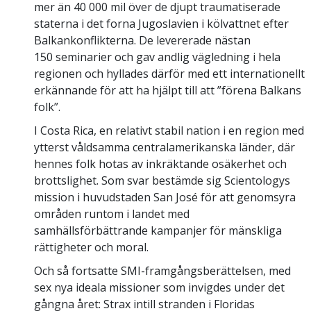
mer än 40 000 mil över de djupt traumatiserade
staterna i det forna Jugoslavien i kölvattnet efter
Balkankonflikterna. De levererade nästan
150 seminarier och gav andlig vägledning i hela
regionen och hyllades därför med ett internationellt
erkännande för att ha hjälpt till att ”förena Balkans
folk”.
I Costa Rica, en relativt stabil nation i en region med
ytterst våldsamma centralamerikanska länder, där
hennes folk hotas av inkräktande osäkerhet och
brottslighet. Som svar bestämde sig Scientologys
mission i huvudstaden San José för att genomsyra
områden runtom i landet med
samhällsförbättrande kampanjer för mänskliga
rättigheter och moral.
Och så fortsatte SMI-framgångsberättelsen, med
sex nya ideala missioner som invigdes under det
gångna året: Strax intill stranden i Floridas