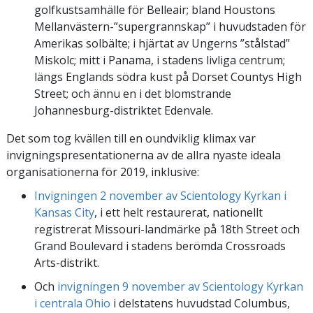
golfkustsamhälle för Belleair; bland Houstons
Mellanvästern-”supergrannskap” i huvudstaden för
Amerikas solbälte; i hjärtat av Ungerns ”stålstad”
Miskolc; mitt i Panama, i stadens livliga centrum;
längs Englands södra kust på Dorset Countys High
Street; och ännu en i det blomstrande
Johannesburg-distriktet Edenvale.
Det som tog kvällen till en oundviklig klimax var
invigningspresentationerna av de allra nyaste ideala
organisationerna för 2019, inklusive:
Invigningen 2 november av Scientology Kyrkan i
Kansas City
, i ett helt restaurerat, nationellt
registrerat Missouri-landmärke på 18th Street och
Grand Boulevard i stadens berömda Crossroads
Arts-distrikt.
Och
invigningen 9 november av Scientology Kyrkan
i centrala Ohio
i delstatens huvudstad Columbus,