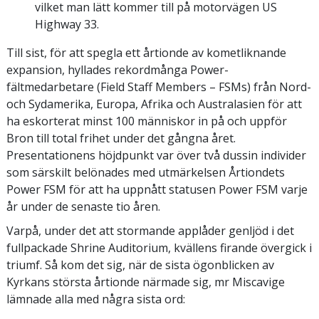
vilket man lätt kommer till på motorvägen US
Highway 33.
Till sist, för att spegla ett årtionde av kometliknande
expansion, hyllades rekordmånga Power-
fältmedarbetare (Field Staff Members – FSMs) från Nord-
och Sydamerika, Europa, Afrika och Australasien för att
ha eskorterat minst 100 människor in på och uppför
Bron till total frihet under det gångna året.
Presentationens höjdpunkt var över två dussin individer
som särskilt belönades med utmärkelsen Årtiondets
Power FSM för att ha uppnått statusen Power FSM varje
år under de senaste tio åren.
Varpå, under det att stormande applåder genljöd i det
fullpackade Shrine Auditorium, kvällens firande övergick i
triumf. Så kom det sig, när de sista ögonblicken av
Kyrkans största årtionde närmade sig, mr Miscavige
lämnade alla med några sista ord: