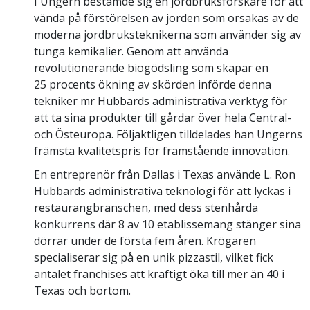
I Ungern bestämde sig en jordbruksforskare för att
vända på förstörelsen av jorden som orsakas av de
moderna jordbruksteknikerna som använder sig av
tunga kemikalier. Genom att använda
revolutionerande biogödsling som skapar en
25 procents ökning av skörden införde denna
tekniker mr Hubbards administrativa verktyg för
att ta sina produkter till gårdar över hela Central-
och Östeuropa. Följaktligen tilldelades han Ungerns
främsta kvalitetspris för framstående innovation.
En entreprenör från Dallas i Texas använde L. Ron
Hubbards administrativa teknologi för att lyckas i
restaurangbranschen, med dess stenhårda
konkurrens där 8 av 10 etablissemang stänger sina
dörrar under de första fem åren. Krögaren
specialiserar sig på en unik pizzastil, vilket fick
antalet franchises att kraftigt öka till mer än 40 i
Texas och bortom.