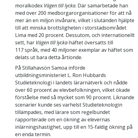
moralkodex
Vägen till lycka
. Där samarbetade han
med över 200 medborgarorganisationer för att nå
mer än en miljon invånare, vilket i slutänden hjälpte
till att minska brottsligheten i storstadsområdet
Lima med 20 procent. Dessutom, och internationellt
sett, har
Vägen till lycka-
häftet översatts till
117 språk, med 40 miljoner exemplar av häftet som
delats ut bara detta årtionde.
På Stillahavsön Samoa införde
utbildningsministeriet L. Ron Hubbards
Studieteknologi i landets lärarnätverk och nådde
över 60 procent av elevbefolkningen, vilket ökade
förståelse med så mycket som 90 procent. Liknande
scenarier kunde ses varhelst Studieteknologin
tillämpades, med lärare som regelbundet
rapporterade om en ökning av elevernas
inlärningshastighet, upp till en 15-faldig ökning på
en enda termin.