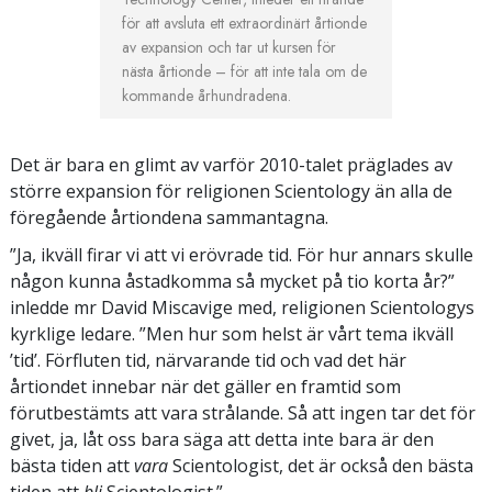
för att avsluta ett extraordinärt årtionde
av expansion och tar ut kursen för
nästa årtionde – för att inte tala om de
kommande århundradena.
Det är bara en glimt av varför 2010-talet präglades av
större expansion för religionen Scientology än alla de
föregående årtiondena sammantagna.
”Ja, ikväll firar vi att vi erövrade tid. För hur annars skulle
någon kunna åstadkomma så mycket på tio korta år?”
inledde mr David Miscavige med, religionen Scientologys
kyrklige ledare. ”Men hur som helst är vårt tema ikväll
’tid’. Förfluten tid, närvarande tid och vad det här
årtiondet innebar när det gäller en framtid som
förutbestämts att vara strålande. Så att ingen tar det för
givet, ja, låt oss bara säga att detta inte bara är den
bästa tiden att
vara
Scientologist, det är också den bästa