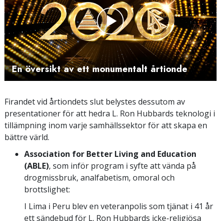
Play
Video
En översikt av ett monumentalt årtionde
Firandet vid årtiondets slut belystes dessutom av
presentationer för att hedra L. Ron Hubbards teknologi i
tillämpning inom varje samhällssektor för att skapa en
bättre värld.
Association for Better Living and Education
(ABLE)
, som inför program i syfte att vända på
drogmissbruk, analfabetism, omoral och
brottslighet:
I Lima i Peru blev en veteranpolis som tjänat i 41 år
ett sändebud för L. Ron Hubbards icke-religiösa