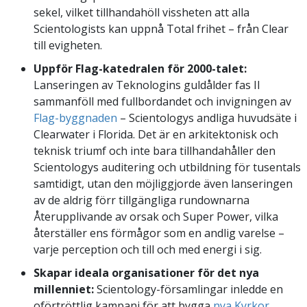
sekel, vilket tillhandahöll vissheten att alla
Scientologists kan uppnå Total frihet – från Clear
till evigheten.
Uppför Flag-katedralen för 2000-talet:
Lanseringen av Teknologins guldålder fas II
sammanföll med fullbordandet och invigningen av
Flag-byggnaden
– Scientologys andliga huvudsäte i
Clearwater i Florida. Det är en arkitektonisk och
teknisk triumf och inte bara tillhandahåller den
Scientologys auditering och utbildning för tusentals
samtidigt, utan den möjliggjorde även lanseringen
av de aldrig förr tillgängliga rundownarna
Återupplivande av orsak och Super Power, vilka
återställer ens förmågor som en andlig varelse –
varje perception och till och med energi i sig.
Skapar ideala organisationer för det nya
millenniet:
Scientology-församlingar inledde en
oförtröttlig kampanj för att bygga
nya Kyrkor
,