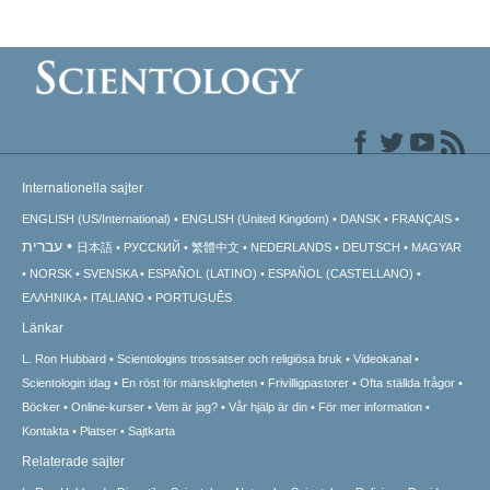
Internationella sajter
ENGLISH (US/International)
ENGLISH (United Kingdom)
DANSK
FRANÇAIS
עברית
日本語
РУССКИЙ
繁體中文
NEDERLANDS
DEUTSCH
MAGYAR
NORSK
SVENSKA
ESPAÑOL (LATINO)
ESPAÑOL (CASTELLANO)
ΕΛΛΗΝΙΚA
ITALIANO
PORTUGUÊS
Länkar
L. Ron Hubbard
Scientologins trossatser och religiösa bruk
Videokanal
Scientologin idag
En röst för mänskligheten
Frivilligpastorer
Ofta ställda frågor
Böcker
Online-kurser
Vem är jag?
Vår hjälp är din
För mer information
Kontakta
Platser
Sajtkarta
Relaterade sajter