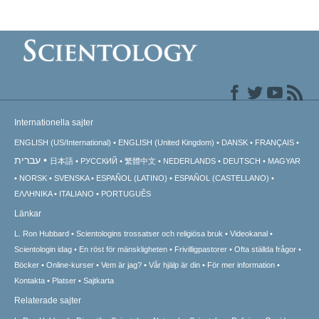
Internationella sajter
ENGLISH (US/International)
ENGLISH (United Kingdom)
DANSK
FRANÇAIS
עברית
日本語
РУССКИЙ
繁體中文
NEDERLANDS
DEUTSCH
MAGYAR
NORSK
SVENSKA
ESPAÑOL (LATINO)
ESPAÑOL (CASTELLANO)
ΕΛΛΗΝΙΚA
ITALIANO
PORTUGUÊS
Länkar
L. Ron Hubbard
Scientologins trossatser och religiösa bruk
Videokanal
Scientologin idag
En röst för mänskligheten
Frivilligpastorer
Ofta ställda frågor
Böcker
Online-kurser
Vem är jag?
Vår hjälp är din
För mer information
Kontakta
Platser
Sajtkarta
Relaterade sajter