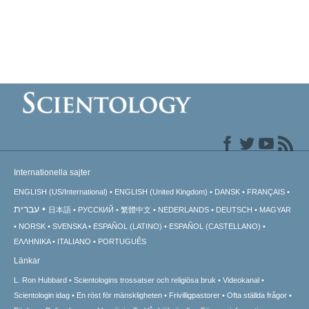
Internationella sajter
ENGLISH (US/International)
ENGLISH (United Kingdom)
DANSK
FRANÇAIS
עברית
日本語
РУССКИЙ
繁體中文
NEDERLANDS
DEUTSCH
MAGYAR
NORSK
SVENSKA
ESPAÑOL (LATINO)
ESPAÑOL (CASTELLANO)
ΕΛΛΗΝΙΚA
ITALIANO
PORTUGUÊS
Länkar
L. Ron Hubbard
Scientologins trossatser och religiösa bruk
Videokanal
Scientologin idag
En röst för mänskligheten
Frivilligpastorer
Ofta ställda frågor