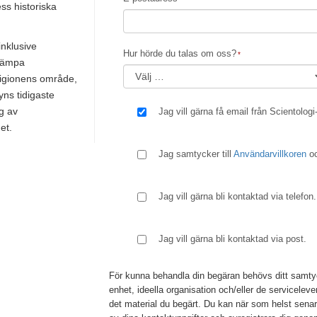
ess historiska
inklusive
Hur hörde du talas om oss?
llämpa
ligionens område,
yns tidigaste
g av
Jag vill gärna få email från Scientologi
et.
Jag samtycker till
Användarvillkoren
o
Jag vill gärna bli kontaktad via telefon.
Jag vill gärna bli kontaktad via post.
För kunna behandla din begäran behövs ditt samtycke
enhet, ideella organisation och/eller de serviceleve
det material du begärt. Du kan när som helst sena