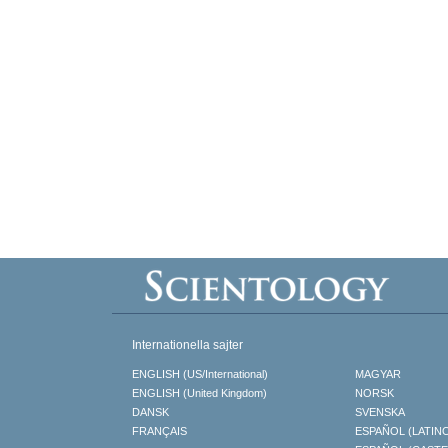
Internationella sajter
ENGLISH (US/International)
MAGYAR
ENGLISH (United Kingdom)
NORSK
DANSK
SVENSKA
FRANÇAIS
ESPAÑOL (LATIN