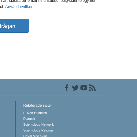
 att skicka ett email till unsubscribe@scientology.net.
ch
Användarvillkor
.
frågan
Relaterade sajter
L. Ron Hubbard
Dianetik
Scientology Network
Scientology Religion
David Miscavige