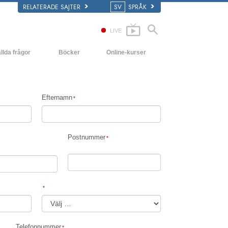
RELATERADE SAJTER
SV
SPRÅK
LIVE
llda frågor
Böcker
Online-kurser
ch grundläggande principer
Hur man löser konflikter
De inledande böckerna
yrka
Tillvarons dynamiker
Ljudböcker
Efternamn
ns organisationer
Beståndsdelarna i förståelse
Introduktions-
föreläsningar
Lösningar för en farlig omgivning
Filmer
Postnummer
Assister för sjukdomar och skador
Integritet och ärlighet
Äktenskap
Den emotionella tonskalan
Telefonnummer
Svar på drogproblemet