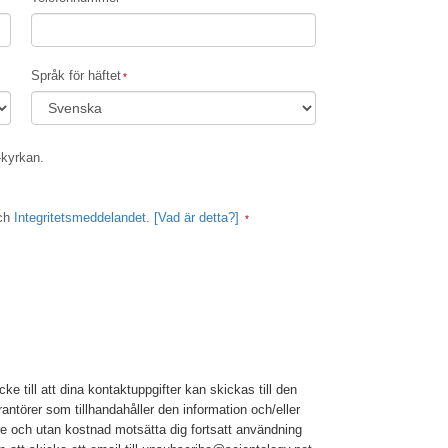
Barn
Verktyg för arbetslivet
Språk för häftet
Etik och tillstånden
Orsaken till undertryckande
-kyrkan.
Undersökningar
ch
Integritetsmeddelandet
.
[Vad är detta?]
Organiseringens grunder
Grunderna i public relations
Targets och mål
Studieteknologin
Kommunikation
 till att dina kontaktuppgifter kan skickas till den
rantörer som tillhandahåller den information och/eller
re och utan kostnad motsätta dig fortsatt användning