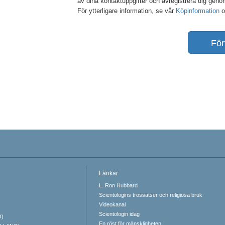
av dina kontaktuppgifter och avregistrera dig genom
För ytterligare information, se vår
Köpinformation
o
För
Länkar
L. Ron Hubbard
Scientologins trossatser och religiösa bruk
Videokanal
Scientologin idag
O)
En röst för mänskligheten